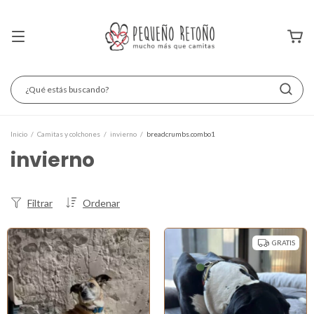
Inicio
/
Camitas y colchones
/
invierno
/
breadcrumbs.combo1
invierno
Filtrar
Ordenar
GRATIS